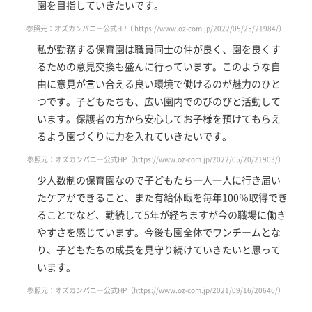
園を目指していきたいです。
参照元：オズカンパニー公式HP（
https://www.oz-com.jp/2022/05/25/21984/
）
私が勤務する保育園は職員同士の仲が良く、園を良くす
るための意見交換も盛んに行っています。このような自
由に意見が言い合える良い環境で働けるのが魅力のひと
つです。子どもたちも、広い園内でのびのびと活動して
います。保護者の方から安心してお子様を預けてもらえ
るよう園づくりに力を入れていきたいです。
参照元：オズカンパニー公式HP（
https://www.oz-com.jp/2022/05/20/21903/
）
少人数制の保育園なので子どもたち一人一人に行き届い
たケアができること、また有給休暇を毎年100％取得でき
ることでなど、勤続して5年が経ちますが今の職場に働き
やすさを感じています。今後も園全体でワンチームとな
り、子どもたちの成長を見守り続けていきたいと思って
います。
参照元：オズカンパニー公式HP（
https://www.oz-com.jp/2021/09/16/20646/
）