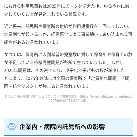
における利用児童数は2025年にピークを迎えた後、ゆるやかに減
少していくことが見込まれている状況です。
近い将来、託児所や保育所の供給が利用児童数を上回ってしまい、
定員割れが起きるほか、経営悪化による事業縮小に追い込まれる可
能性があると言われています。
かつては、保育所に入園希望の児童数に対して保育所や保育士の数
が不足している待機児童問題が各所で生じていました。しかし
2025年問題は、その逆であり、少子化で子どもの数が減少したこ
とにより、2025年以降には全国の保育所で「定員割れ問題」「閉
園・統合リスク」が強まると言われています。
参照元：保育を取り巻く状況について【厚生労働省】（
https://www.mhlw.go.jp/content/1
1907000/000784219.pdf
）
企業内・病院内託児所への影響