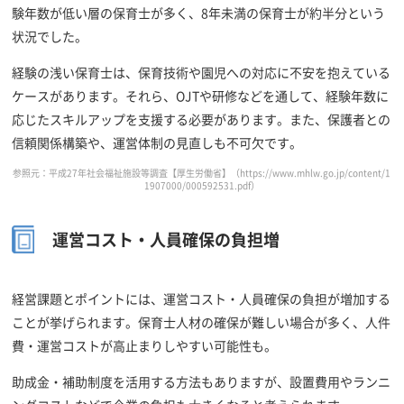
験年数が低い層の保育士が多く、8年未満の保育士が約半分という
状況でした。
経験の浅い保育士は、保育技術や園児への対応に不安を抱えている
ケースがあります。それら、OJTや研修などを通して、経験年数に
応じたスキルアップを支援する必要があります。また、保護者との
信頼関係構築や、運営体制の見直しも不可欠です。
参照元：平成27年社会福祉施設等調査【厚生労働省】（
https://www.mhlw.go.jp/content/1
1907000/000592531.pdf
）
運営コスト・人員確保の負担増
経営課題とポイントには、運営コスト・人員確保の負担が増加する
ことが挙げられます。保育士人材の確保が難しい場合が多く、人件
費・運営コストが高止まりしやすい可能性も。
助成金・補助制度を活用する方法もありますが、設置費用やランニ