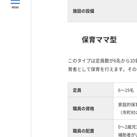
MENU
施設の設備
保育ママ型
このタイプは定員数が6名から1
育者として保育を行えます。その
定員
6～19名
家庭的保
職員の資格
（市町村
0～2歳児
職員の配置
補助者が