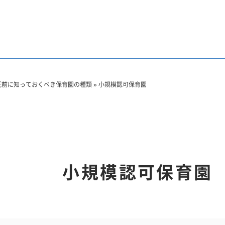
保育所委託
ラクラクBOO
会社探し
託前に知っておくべき保育園の種類
»
小規模認可保育園
小規模認可保育園