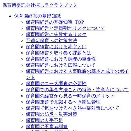
保育所委託会社探しラクラクブック
保育園経営の基礎知識
保育園経営の基礎知識_TOP
保育園経営と定員割れリスクについて
保育園経営に失敗するリスク
不適切保育への対策方法
保育園経営における赤字とは
保育園経営を取り巻く課題とは
保育園経営における調理の重要性
保育園経営における広報について
保育園経営における人事戦略の基本と成功のポイ
ント
保育園のニーズ調査の必要性
保育園での集金方法ごとの特徴・注意点について
保育園の経営から見る一時保育のメリット
保育園運営で意識するべき衛生管理
保育園で気をつけるべき熱中症対策について
保育園の防災・災害対策
保育園の人手不足
保育園の不審者訓練