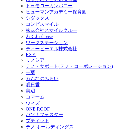
トゥモローカンパニー
ヒューマンアカデミー保育園
シダックス
コンビスマイル
株式会社スマイルクルー
わくわくbase
ワークステーション
ティービーエル株式会社
EXY
リノシア
テノ・サポート(テノ・コーポレーション)
一葉
みんなのみらい
明日香
美辺
コマーム
ウィズ
ONE ROOF
パソナフォスター
プティット
テノ.ホールディングス