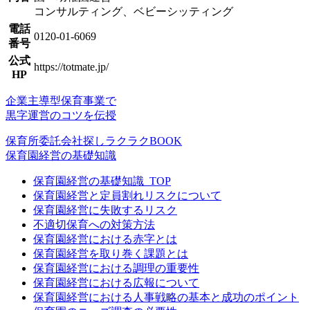
コンサルティング、ベビーシッティング
電話
0120-01-6069
番号
公式
https://totmate.jp/
HP
企業主導型保育事業で
黒字運営のコツを伝授
保育所委託
会社探し
ラクラクBOOK
保育園経営の基礎知識
保育園経営の基礎知識_TOP
保育園経営と定員割れリスクについて
保育園経営に失敗するリスク
不適切保育への対策方法
保育園経営における赤字とは
保育園経営を取り巻く課題とは
保育園経営における調理の重要性
保育園経営における広報について
保育園経営における人事戦略の基本と成功のポイント