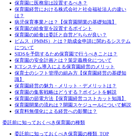
保育園に医務室は設置するべき？
保育園経営における株式会社と社会福祉法人の違い
は？
病児保育事業とは？【保育園開業の基礎知識】
保育園の給食室を設置するポイント
保育園の給食は委託と自営どちらが良い？
ピムス（PMMS）とは？助成金申請に関わるシステム
について
SIDSを予防するため保育園で行うべきことは？
保育園の安全計画とは？策定義務化について
ICTシステム導入による保育園経営のメリット
保育士のシフト管理の組み方【保育園経営の基礎知
識】
保育園経営の魅力・メリット・デメリットは？
保育園の集客戦略はどうする？ポイントを解説
保育園の節電方法【保育園経営コストカット知識】
保育園開業の流れは？開園スケジュールについて解説
保育料無償化による経営への影響は？
委託前に知っておくべき保育園の種類
委託前に知っておくべき保育園の種類_TOP