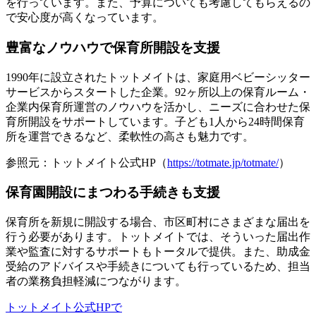
を行っています
。また、予算についても考慮してもらえるの
で安心度が高くなっています。
豊富なノウハウで保育所開設を支援
1990年に設立されたトットメイトは、家庭用ベビーシッター
サービスからスタートした企業。92ヶ所以上の保育ルーム・
企業内保育所運営の
ノウハウを活かし、ニーズに合わせた保
育所開設をサポート
しています。子ども1人から24時間保育
所を運営できるなど、柔軟性の高さも魅力です。
参照元：トットメイト公式HP（
https://totmate.jp/totmate/
）
保育園開設にまつわる手続きも支援
保育所を新規に開設する場合、市区町村にさまざまな届出を
行う必要があります。トットメイトでは、そういった
届出作
業や監査に対するサポートもトータルで提供
。また、助成金
受給のアドバイスや手続きについても行っているため、担当
者の業務負担軽減につながります。
トットメイト公式HPで