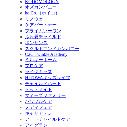
KODOMOLOGY
オズカンパニー
hoiCo.（ホイコ）
リノヴェ
ケアパートナー
プライムツーワン
ふれ愛チャイルド
ボンサンス
スクルドアンドカンパニー
C2C Twinkle Academy
ミルキーホーム
プロケア
ライクキッズ
HITOWAキッズライフ
チャイルドハート
トットメイト
マミーズファミリー
パワフルケア
メディフェア
キャリア・ン
アートチャイルドケア
アイグラン