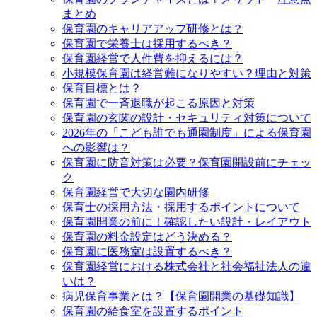
まとめ
保育園のキャリアアップ研修とは？
保育園で栄養士は採用するべき？
保育園経営で人件費を抑えるには？
小規模保育園は経営難になりやすい？理由と対策
保育目標とは？
保育園で一斉退職が起こる原因と対策
保育園の玄関の設計・セキュリティ対策について
2026年の「こども誰でも通園制度」による保育園
への影響は？
保育園に防音対策は必要？保育園開設前にチェッ
ク
保育園経営で大切な園内研修
保育士の採用方法・採用するポイントについて
保育園開業の前に！確認したい設計・レイアウト
保育園の料金設定はどう決める？
保育園に医務室は設置するべき？
保育園経営における株式会社と社会福祉法人の違
いは？
病児保育事業とは？【保育園開業の基礎知識】
保育園の給食室を設置するポイント