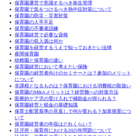
保育園運営で意識するべき衛生管理
保育園で気をつけるべき熱中症対策について
保育園の防災・災害対策
保育園の人手不足
保育園の不審者訓練
保育園経営で必要な資格
保育園の収入源は何か
保育園を経営するうえで知っておきたい法律
夜間保育園
幼稚園と保育園の違い
保育園経営において考えたい保険
保育園の経営者向けのセミナーとは？参加のメリット
について
非課税となるものは？保育園における消費税の取扱い
保育園のM&Aメリットは？経営難への対策方法
医療的ケア児の受け入れで補助金が得られる？
保育園経営と税金の基礎知識
保育士配置基準の見直しで何が変わる？加算措置につ
いて
保育園経営者の年収はどれくらい？
託児所・保育所における2025年問題について