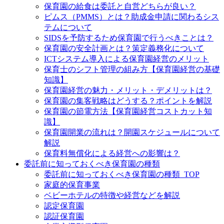
保育園の給食は委託と自営どちらが良い？
ピムス（PMMS）とは？助成金申請に関わるシス
テムについて
SIDSを予防するため保育園で行うべきことは？
保育園の安全計画とは？策定義務化について
ICTシステム導入による保育園経営のメリット
保育士のシフト管理の組み方【保育園経営の基礎
知識】
保育園経営の魅力・メリット・デメリットは？
保育園の集客戦略はどうする？ポイントを解説
保育園の節電方法【保育園経営コストカット知
識】
保育園開業の流れは？開園スケジュールについて
解説
保育料無償化による経営への影響は？
委託前に知っておくべき保育園の種類
委託前に知っておくべき保育園の種類_TOP
家庭的保育事業
ベビーホテルの特徴や経営などを解説
認定保育園
認証保育園