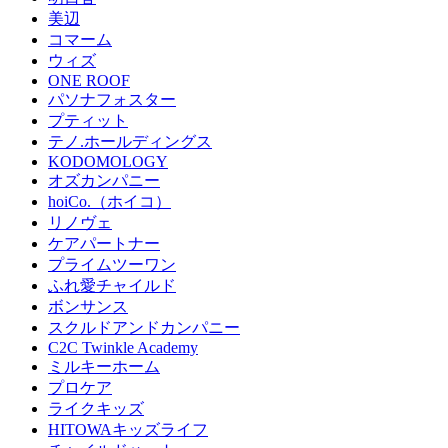
美辺
コマーム
ウィズ
ONE ROOF
パソナフォスター
プティット
テノ.ホールディングス
KODOMOLOGY
オズカンパニー
hoiCo.（ホイコ）
リノヴェ
ケアパートナー
プライムツーワン
ふれ愛チャイルド
ボンサンス
スクルドアンドカンパニー
C2C Twinkle Academy
ミルキーホーム
プロケア
ライクキッズ
HITOWAキッズライフ