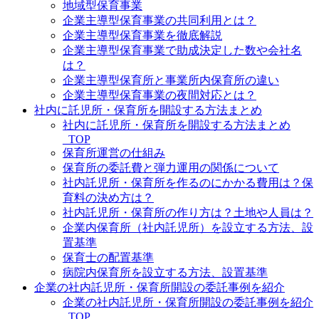
地域型保育事業
企業主導型保育事業の共同利用とは？
企業主導型保育事業を徹底解説
企業主導型保育事業で助成決定した数や会社名
は？
企業主導型保育所と事業所内保育所の違い
企業主導型保育事業の夜間対応とは？
社内に託児所・保育所を開設する方法まとめ
社内に託児所・保育所を開設する方法まとめ
_TOP
保育所運営の仕組み
保育所の委託費と弾力運用の関係について
社内託児所・保育所を作るのにかかる費用は？保
育料の決め方は？
社内託児所・保育所の作り方は？土地や人員は？
企業内保育所（社内託児所）を設立する方法、設
置基準
保育士の配置基準
病院内保育所を設立する方法、設置基準
企業の社内託児所・保育所開設の委託事例を紹介
企業の社内託児所・保育所開設の委託事例を紹介
_TOP