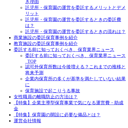
き理由
託児所・保育園の運営を委託するメリットとデメ
リット
託児所・保育園の運営を委託するときの委託費
は？
託児所・保育園の運営を委託するときの流れは？
商業施設の委託保育事例を紹介
教育施設の委託保育事例を紹介
委託する前に知っておくべき、保育業界ニュース
委託する前に知っておくべき、保育業界ニュース
_TOP
認可外保育所数は今後増える？これまでの推移と
将来予測
企業内保育所の多くが基準を満たしていない結果
に
保育施設で起こりうる事故
女性職員の離職防止の方法は？
【特集】企業主導型保育事業で気になる運営費・助成
金
【特集】保育園の開設に必要な備品とは？
運営会社情報