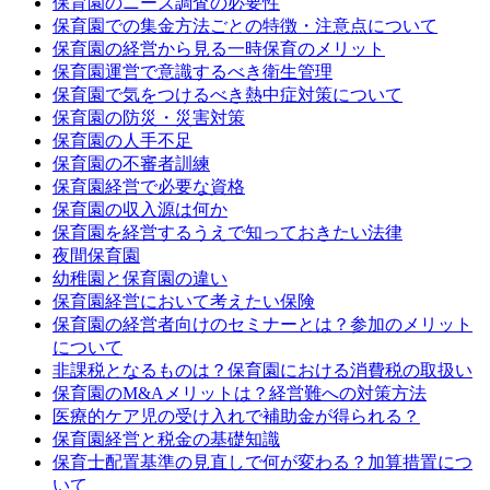
保育園のニーズ調査の必要性
保育園での集金方法ごとの特徴・注意点について
保育園の経営から見る一時保育のメリット
保育園運営で意識するべき衛生管理
保育園で気をつけるべき熱中症対策について
保育園の防災・災害対策
保育園の人手不足
保育園の不審者訓練
保育園経営で必要な資格
保育園の収入源は何か
保育園を経営するうえで知っておきたい法律
夜間保育園
幼稚園と保育園の違い
保育園経営において考えたい保険
保育園の経営者向けのセミナーとは？参加のメリット
について
非課税となるものは？保育園における消費税の取扱い
保育園のM&Aメリットは？経営難への対策方法
医療的ケア児の受け入れで補助金が得られる？
保育園経営と税金の基礎知識
保育士配置基準の見直しで何が変わる？加算措置につ
いて