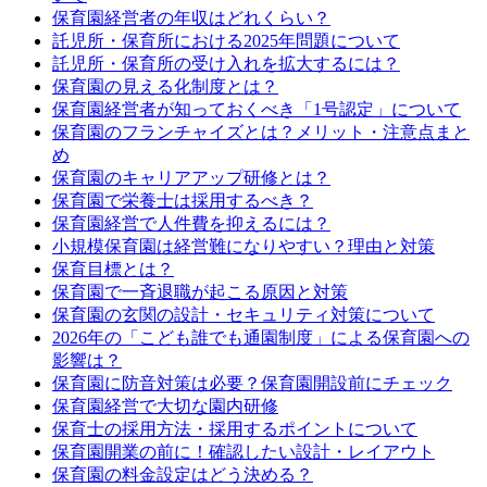
保育園経営者の年収はどれくらい？
託児所・保育所における2025年問題について
託児所・保育所の受け入れを拡大するには？
保育園の見える化制度とは？
保育園経営者が知っておくべき「1号認定」について
保育園のフランチャイズとは？メリット・注意点まと
め
保育園のキャリアアップ研修とは？
保育園で栄養士は採用するべき？
保育園経営で人件費を抑えるには？
小規模保育園は経営難になりやすい？理由と対策
保育目標とは？
保育園で一斉退職が起こる原因と対策
保育園の玄関の設計・セキュリティ対策について
2026年の「こども誰でも通園制度」による保育園への
影響は？
保育園に防音対策は必要？保育園開設前にチェック
保育園経営で大切な園内研修
保育士の採用方法・採用するポイントについて
保育園開業の前に！確認したい設計・レイアウト
保育園の料金設定はどう決める？