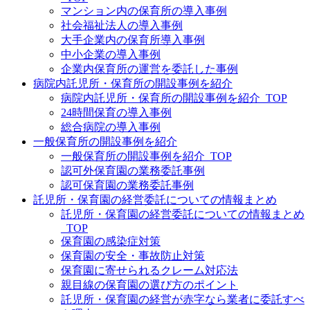
マンション内の保育所の導入事例
社会福祉法人の導入事例
大手企業内の保育所導入事例
中小企業の導入事例
企業内保育所の運営を委託した事例
病院内託児所・保育所の開設事例を紹介
病院内託児所・保育所の開設事例を紹介_TOP
24時間保育の導入事例
総合病院の導入事例
一般保育所の開設事例を紹介
一般保育所の開設事例を紹介_TOP
認可外保育園の業務委託事例
認可保育園の業務委託事例
託児所・保育園の経営委託についての情報まとめ
託児所・保育園の経営委託についての情報まとめ
_TOP
保育園の感染症対策
保育園の安全・事故防止対策
保育園に寄せられるクレーム対応法
親目線の保育園の選び方のポイント
託児所・保育園の経営が赤字なら業者に委託すべ