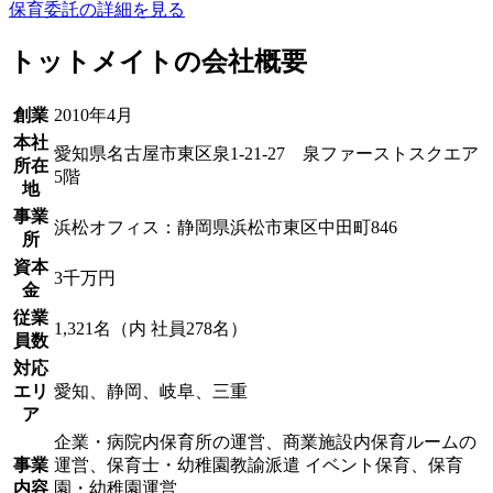
保育委託の詳細を見る
トットメイトの会社概要
創業
2010年4月
本社
愛知県名古屋市東区泉1-21-27 泉ファーストスクエア
所在
5階
地
事業
浜松オフィス：静岡県浜松市東区中田町846
所
資本
3千万円
金
従業
1,321名（内 社員278名）
員数
対応
エリ
愛知、静岡、岐阜、三重
ア
企業・病院内保育所の運営、商業施設内保育ルームの
事業
運営、保育士・幼稚園教諭派遣 イベント保育、保育
内容
園・幼稚園運営