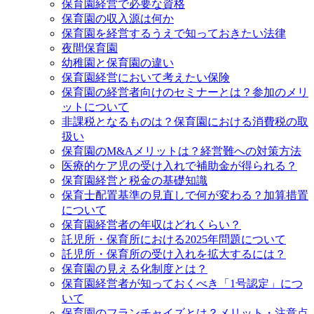
保育園経営で必要な資格
保育園の収入源は何か
保育園を経営するうえで知っておきたい法律
夜間保育園
幼稚園と保育園の違い
保育園経営において考えたい保険
保育園の経営者向けのセミナーとは？参加のメリ
ットについて
非課税となるものは？保育園における消費税の取
扱い
保育園のM&Aメリットは？経営難への対策方法
医療的ケア児の受け入れで補助金が得られる？
保育園経営と税金の基礎知識
保育士配置基準の見直しで何が変わる？加算措置
について
保育園経営者の年収はどれくらい？
託児所・保育所における2025年問題について
託児所・保育所の受け入れを拡大するには？
保育園の見える化制度とは？
保育園経営者が知っておくべき「1号認定」につ
いて
保育園のフランチャイズとは？メリット・注意点