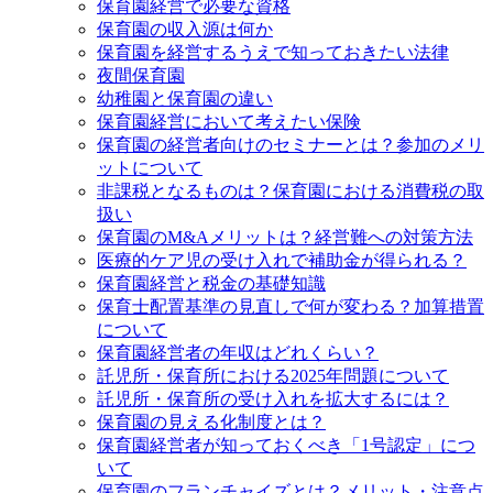
保育園経営で必要な資格
保育園の収入源は何か
保育園を経営するうえで知っておきたい法律
夜間保育園
幼稚園と保育園の違い
保育園経営において考えたい保険
保育園の経営者向けのセミナーとは？参加のメリ
ットについて
非課税となるものは？保育園における消費税の取
扱い
保育園のM&Aメリットは？経営難への対策方法
医療的ケア児の受け入れで補助金が得られる？
保育園経営と税金の基礎知識
保育士配置基準の見直しで何が変わる？加算措置
について
保育園経営者の年収はどれくらい？
託児所・保育所における2025年問題について
託児所・保育所の受け入れを拡大するには？
保育園の見える化制度とは？
保育園経営者が知っておくべき「1号認定」につ
いて
保育園のフランチャイズとは？メリット・注意点