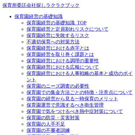
保育所委託会社探しラクラクブック
保育園経営の基礎知識
保育園経営の基礎知識_TOP
保育園経営と定員割れリスクについて
保育園経営に失敗するリスク
不適切保育への対策方法
保育園経営における赤字とは
保育園経営を取り巻く課題とは
保育園経営における調理の重要性
保育園経営における広報について
保育園経営における人事戦略の基本と成功のポイ
ント
保育園のニーズ調査の必要性
保育園での集金方法ごとの特徴・注意点について
保育園の経営から見る一時保育のメリット
保育園運営で意識するべき衛生管理
保育園で気をつけるべき熱中症対策について
保育園の防災・災害対策
保育園の人手不足
保育園の不審者訓練