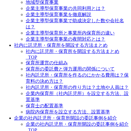
地域型保育事業
企業主導型保育事業の共同利用とは？
企業主導型保育事業を徹底解説
企業主導型保育事業で助成決定した数や会社名
は？
企業主導型保育所と事業所内保育所の違い
企業主導型保育事業の夜間対応とは？
社内に託児所・保育所を開設する方法まとめ
社内に託児所・保育所を開設する方法まとめ
_TOP
保育所運営の仕組み
保育所の委託費と弾力運用の関係について
社内託児所・保育所を作るのにかかる費用は？保
育料の決め方は？
社内託児所・保育所の作り方は？土地や人員は？
企業内保育所（社内託児所）を設立する方法、設
置基準
保育士の配置基準
病院内保育所を設立する方法、設置基準
企業の社内託児所・保育所開設の委託事例を紹介
企業の社内託児所・保育所開設の委託事例を紹介
_TOP