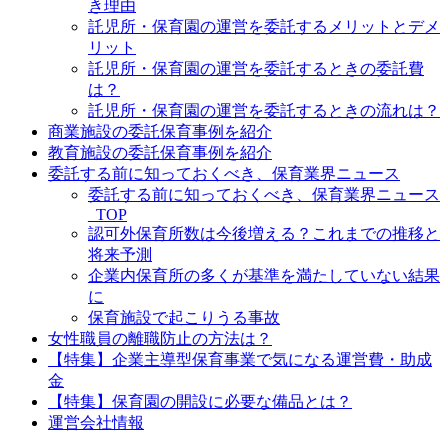
き理由
託児所・保育園の運営を委託するメリットとデメ
リット
託児所・保育園の運営を委託するときの委託費
は？
託児所・保育園の運営を委託するときの流れは？
商業施設の委託保育事例を紹介
教育施設の委託保育事例を紹介
委託する前に知っておくべき、保育業界ニュース
委託する前に知っておくべき、保育業界ニュース
_TOP
認可外保育所数は今後増える？これまでの推移と
将来予測
企業内保育所の多くが基準を満たしていない結果
に
保育施設で起こりうる事故
女性職員の離職防止の方法は？
【特集】企業主導型保育事業で気になる運営費・助成
金
【特集】保育園の開設に必要な備品とは？
運営会社情報