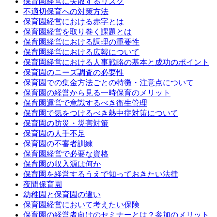
保育園経営に失敗するリスク
不適切保育への対策方法
保育園経営における赤字とは
保育園経営を取り巻く課題とは
保育園経営における調理の重要性
保育園経営における広報について
保育園経営における人事戦略の基本と成功のポイント
保育園のニーズ調査の必要性
保育園での集金方法ごとの特徴・注意点について
保育園の経営から見る一時保育のメリット
保育園運営で意識するべき衛生管理
保育園で気をつけるべき熱中症対策について
保育園の防災・災害対策
保育園の人手不足
保育園の不審者訓練
保育園経営で必要な資格
保育園の収入源は何か
保育園を経営するうえで知っておきたい法律
夜間保育園
幼稚園と保育園の違い
保育園経営において考えたい保険
保育園の経営者向けのセミナーとは？参加のメリット