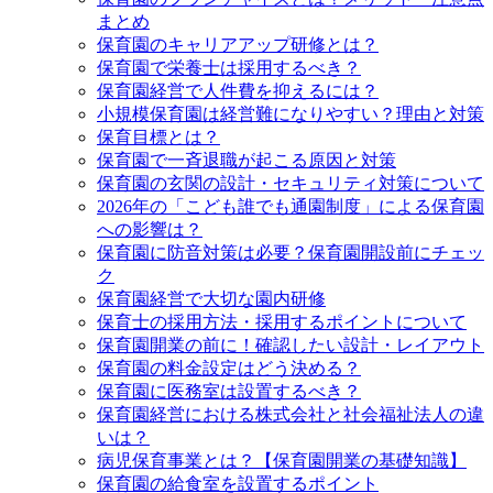
まとめ
保育園のキャリアアップ研修とは？
保育園で栄養士は採用するべき？
保育園経営で人件費を抑えるには？
小規模保育園は経営難になりやすい？理由と対策
保育目標とは？
保育園で一斉退職が起こる原因と対策
保育園の玄関の設計・セキュリティ対策について
2026年の「こども誰でも通園制度」による保育園
への影響は？
保育園に防音対策は必要？保育園開設前にチェッ
ク
保育園経営で大切な園内研修
保育士の採用方法・採用するポイントについて
保育園開業の前に！確認したい設計・レイアウト
保育園の料金設定はどう決める？
保育園に医務室は設置するべき？
保育園経営における株式会社と社会福祉法人の違
いは？
病児保育事業とは？【保育園開業の基礎知識】
保育園の給食室を設置するポイント