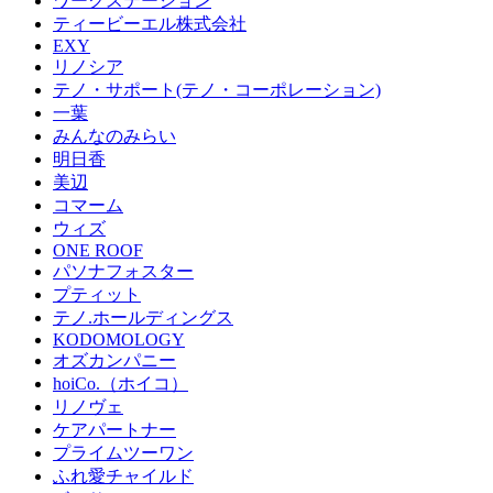
ワークステーション
ティービーエル株式会社
EXY
リノシア
テノ・サポート(テノ・コーポレーション)
一葉
みんなのみらい
明日香
美辺
コマーム
ウィズ
ONE ROOF
パソナフォスター
プティット
テノ.ホールディングス
KODOMOLOGY
オズカンパニー
hoiCo.（ホイコ）
リノヴェ
ケアパートナー
プライムツーワン
ふれ愛チャイルド