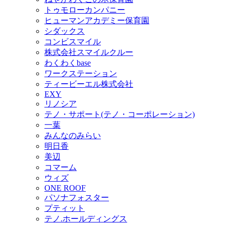
トゥモローカンパニー
ヒューマンアカデミー保育園
シダックス
コンビスマイル
株式会社スマイルクルー
わくわくbase
ワークステーション
ティービーエル株式会社
EXY
リノシア
テノ・サポート(テノ・コーポレーション)
一葉
みんなのみらい
明日香
美辺
コマーム
ウィズ
ONE ROOF
パソナフォスター
プティット
テノ.ホールディングス