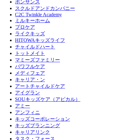
ボンサンス
スクルドアンドカンパニー
C2C Twinkle Academy
ミルキーホーム
プロケア
ライクキッズ
HITOWAキッズライフ
チャイルドハート
トットメイト
マミーズファミリー
パワフルケア
メディフェア
キャリア・ン
アートチャイルドケア
アイグラン
SOUキッズケア（アピカル）
アミー
アンフィニ
キッズコーポレーション
キッズプランニング
キャリアリンク
タスク・フォース