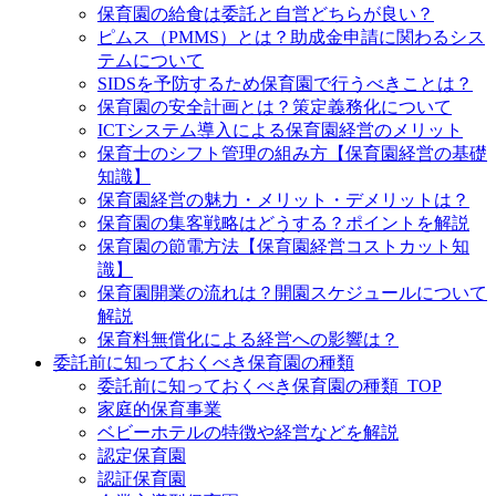
保育園の給食は委託と自営どちらが良い？
ピムス（PMMS）とは？助成金申請に関わるシス
テムについて
SIDSを予防するため保育園で行うべきことは？
保育園の安全計画とは？策定義務化について
ICTシステム導入による保育園経営のメリット
保育士のシフト管理の組み方【保育園経営の基礎
知識】
保育園経営の魅力・メリット・デメリットは？
保育園の集客戦略はどうする？ポイントを解説
保育園の節電方法【保育園経営コストカット知
識】
保育園開業の流れは？開園スケジュールについて
解説
保育料無償化による経営への影響は？
委託前に知っておくべき保育園の種類
委託前に知っておくべき保育園の種類_TOP
家庭的保育事業
ベビーホテルの特徴や経営などを解説
認定保育園
認証保育園