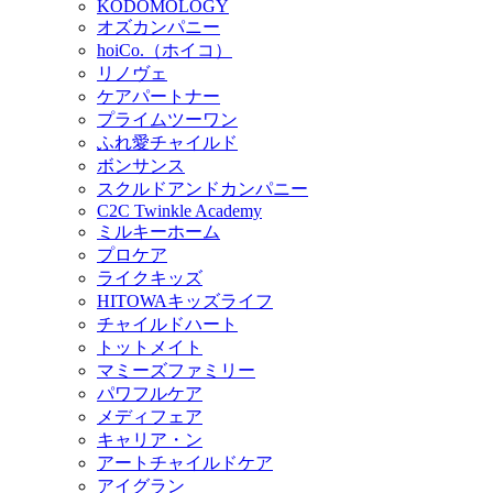
KODOMOLOGY
オズカンパニー
hoiCo.（ホイコ）
リノヴェ
ケアパートナー
プライムツーワン
ふれ愛チャイルド
ボンサンス
スクルドアンドカンパニー
C2C Twinkle Academy
ミルキーホーム
プロケア
ライクキッズ
HITOWAキッズライフ
チャイルドハート
トットメイト
マミーズファミリー
パワフルケア
メディフェア
キャリア・ン
アートチャイルドケア
アイグラン