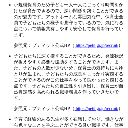
小規模保育のため子ども一人一人にじっくり時間をか
けた保育ができるので、深い関係を築くことができる
のが魅力です。アットホームな雰囲気な中、保育士全
員で子どもたちの様子を見守っているので、気になる
点について情報共有しやすく安心して保育を行ってい
ます。
参照元：プティット公式HP（
https://petit.gr.jp/recruit/
）
子どもたちに深く接することができるため、発達状況
が捉えやすく必要な援助をすることができます。ま
た、子どもの人数が少ない分、保育士の気持ちにもゆ
とりが生まれ、子どもたちの成長をしっかり実感する
ことができるのがこの仕事をやって良かったと感じる
点です。子どもたちの自主性を引き出し、保育士が自
己肯定感を高められる職場環境を作っていきたいで
す。
参照元：プティット公式HP（
https://petit.gr.jp/recruit/
）
子育て経験のある先生が多く在籍しており、働きなが
ら色々なことを学ぶことができる良い職場です。仕事