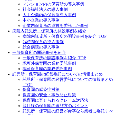
マンション内の保育所の導入事例
社会福祉法人の導入事例
大手企業内の保育所導入事例
中小企業の導入事例
企業内保育所の運営を委託した事例
病院内託児所・保育所の開設事例を紹介
病院内託児所・保育所の開設事例を紹介_TOP
24時間保育の導入事例
総合病院の導入事例
一般保育所の開設事例を紹介
一般保育所の開設事例を紹介_TOP
認可外保育園の業務委託事例
認可保育園の業務委託事例
託児所・保育園の経営委託についての情報まとめ
託児所・保育園の経営委託についての情報まとめ
_TOP
保育園の感染症対策
保育園の安全・事故防止対策
保育園に寄せられるクレーム対応法
親目線の保育園の選び方のポイント
託児所・保育園の経営が赤字なら業者に委託すべ