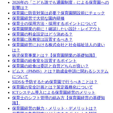
2026年の「こども誰でも通園制度」による保育園への
影響は？
保育園に防音対策は必要？保育園開設前にチェック
保育園経営で大切な園内研修
保育士の採用方法・採用するポイントについて
保育園開業の前に！確認したい設計・レイアウト
保育園の料金設定はどう決める？
保育園に医務室は設置するべき？
保育園経営における株式会社と社会福祉法人の違い
は？
病児保育事業とは？【保育園開業の基礎知識】
保育園の給食室を設置するポイント
保育園の給食は委託と自営どちらが良い？
ピムス（PMMS）とは？助成金申請に関わるシステム
について
SIDSを予防するため保育園で行うべきことは？
保育園の安全計画とは？策定義務化について
ICTシステム導入による保育園経営のメリット
保育士のシフト管理の組み方【保育園経営の基礎知
識】
保育園経営の魅力・メリット・デメリットは？